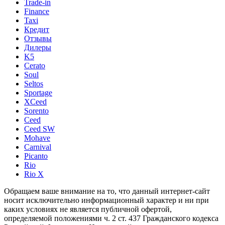
Trade-in
Finance
Taxi
Кредит
Отзывы
Дилеры
K5
Cerato
Soul
Seltos
Sportage
XCeed
Sorento
Ceed
Ceed SW
Mohave
Carnival
Picanto
Rio
Rio X
Обращаем ваше внимание на то, что данный интернет-сайт
носит исключительно информационный характер и ни при
каких условиях не является публичной офертой,
определяемой положениями ч. 2 ст. 437 Гражданского кодекса