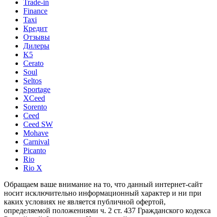
Trade-in
Finance
Taxi
Кредит
Отзывы
Дилеры
K5
Cerato
Soul
Seltos
Sportage
XCeed
Sorento
Ceed
Ceed SW
Mohave
Carnival
Picanto
Rio
Rio X
Обращаем ваше внимание на то, что данный интернет-сайт
носит исключительно информационный характер и ни при
каких условиях не является публичной офертой,
определяемой положениями ч. 2 ст. 437 Гражданского кодекса