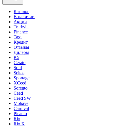
Каталог
В наличии
Акции
Trade-in
Finance
Taxi
Кредит
Отзывы
Дилеры
K5
Cerato
Soul
Seltos
Sportage
XCeed
Sorento
Ceed
Ceed SW
Mohave
Carnival
Picanto
Rio
Rio X