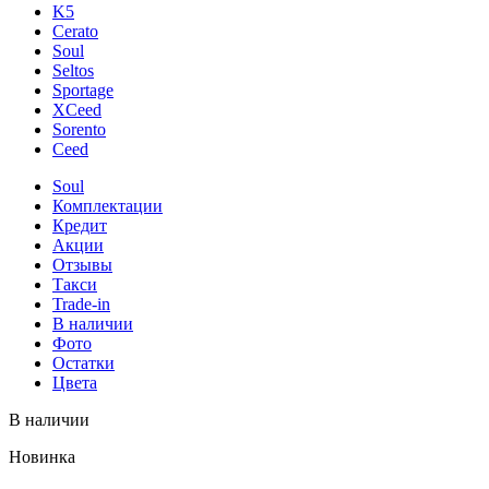
K5
Cerato
Soul
Seltos
Sportage
XCeed
Sorento
Ceed
Soul
Комплектации
Кредит
Акции
Отзывы
Такси
Trade-in
В наличии
Фото
Остатки
Цвета
В наличии
Новинка