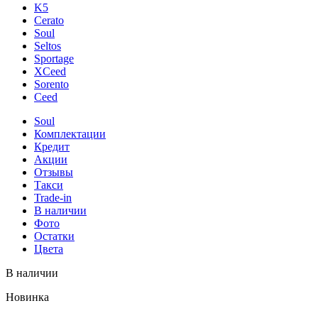
K5
Cerato
Soul
Seltos
Sportage
XCeed
Sorento
Ceed
Soul
Комплектации
Кредит
Акции
Отзывы
Такси
Trade-in
В наличии
Фото
Остатки
Цвета
В наличии
Новинка