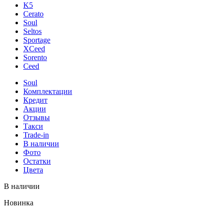
K5
Cerato
Soul
Seltos
Sportage
XCeed
Sorento
Ceed
Soul
Комплектации
Кредит
Акции
Отзывы
Такси
Trade-in
В наличии
Фото
Остатки
Цвета
В наличии
Новинка