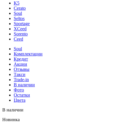
K5
Cerato
Soul
Seltos
Sportage
XCeed
Sorento
Ceed
Soul
Комплектации
Кредит
Акции
Отзывы
Такси
Trade-in
В наличии
Фото
Остатки
Цвета
В наличии
Новинка