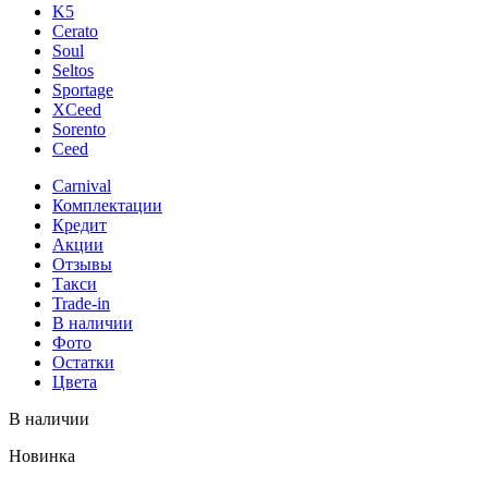
K5
Cerato
Soul
Seltos
Sportage
XCeed
Sorento
Ceed
Carnival
Комплектации
Кредит
Акции
Отзывы
Такси
Trade-in
В наличии
Фото
Остатки
Цвета
В наличии
Новинка