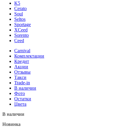
K5
Cerato
Soul
Seltos
Sportage
XCeed
Sorento
Ceed
Carnival
Комплектации
Кредит
Акции
Отзывы
Такси
Trade-in
В наличии
Фото
Остатки
Цвета
В наличии
Новинка