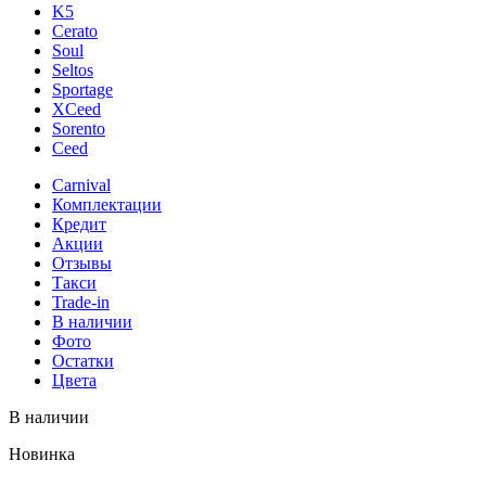
K5
Cerato
Soul
Seltos
Sportage
XCeed
Sorento
Ceed
Carnival
Комплектации
Кредит
Акции
Отзывы
Такси
Trade-in
В наличии
Фото
Остатки
Цвета
В наличии
Новинка