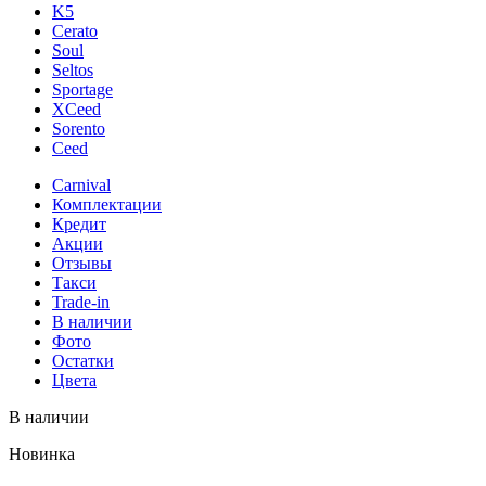
K5
Cerato
Soul
Seltos
Sportage
XCeed
Sorento
Ceed
Carnival
Комплектации
Кредит
Акции
Отзывы
Такси
Trade-in
В наличии
Фото
Остатки
Цвета
В наличии
Новинка