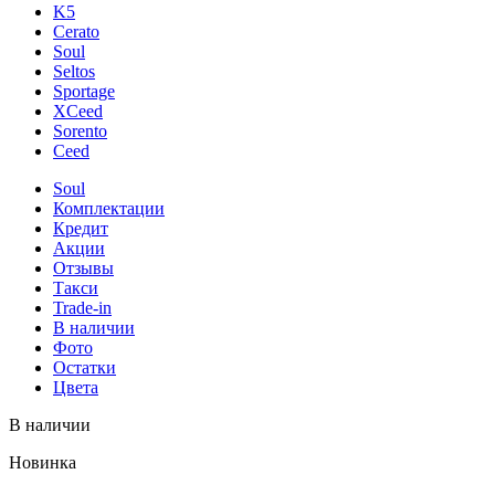
K5
Cerato
Soul
Seltos
Sportage
XCeed
Sorento
Ceed
Soul
Комплектации
Кредит
Акции
Отзывы
Такси
Trade-in
В наличии
Фото
Остатки
Цвета
В наличии
Новинка