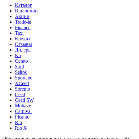
Каталог
В наличии
Акции
Trade-in
Finance
Taxi
Кредит
Отзывы
Дилеры
K5
Cerato
Soul
Seltos
Sportage
XCeed
Sorento
Ceed
Ceed SW
Mohave
Carnival
Picanto
Rio
Rio X
Обращаем ваше внимание на то, что данный интернет-сайт