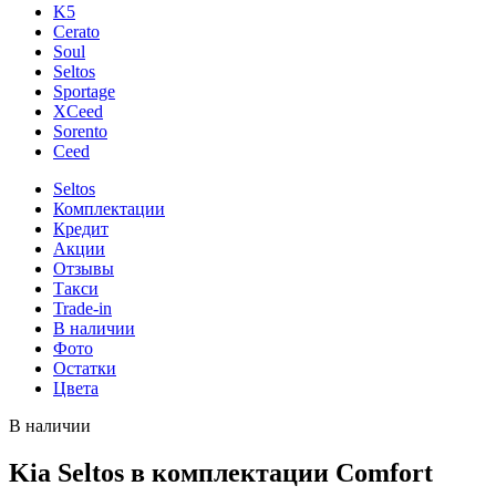
K5
Cerato
Soul
Seltos
Sportage
XCeed
Sorento
Ceed
Seltos
Комплектации
Кредит
Акции
Отзывы
Такси
Trade-in
В наличии
Фото
Остатки
Цвета
В наличии
Kia Seltos в комплектации Comfort