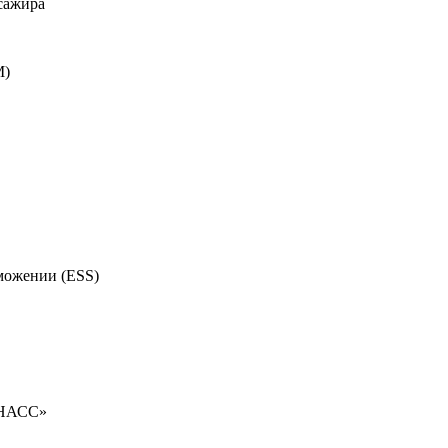
сажира
M)
можении (ESS)
ОНАСС»