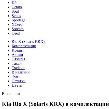
K5
Cerato
Soul
Seltos
Sportage
XCeed
Sorento
Ceed
Rio X (Solaris KRX)
Комплектации
Кредит
Акции
Отзывы
Такси
Trade-in
В наличии
Фото
Остатки
Цвета
В наличии
Kia Rio X (Solaris KRX) в комплектаци