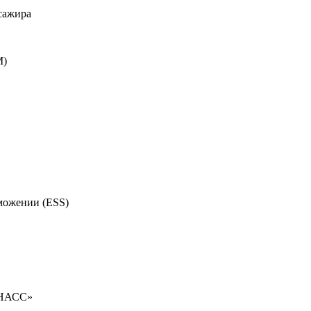
сажира
M)
можении (ESS)
ОНАСС»