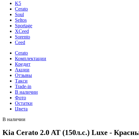
K5
Cerato
Soul
Seltos
Sportage
XCeed
Sorento
Ceed
Cerato
Комплектации
Кредит
Акции
Отзывы
Такси
Trade-in
В наличии
Фото
Остатки
Цвета
В наличии
Kia Cerato 2.0 AT (150л.с.) Luxe - Красн