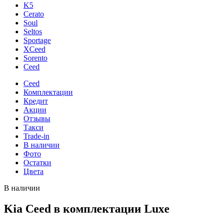
K5
Cerato
Soul
Seltos
Sportage
XCeed
Sorento
Ceed
Ceed
Комплектации
Кредит
Акции
Отзывы
Такси
Trade-in
В наличии
Фото
Остатки
Цвета
В наличии
Kia Ceed в комплектации Luxe