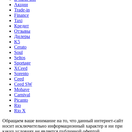
Акции
Trade-in
Finance
Taxi
Кредит
Отзывы
Дилеры
K5
Cerato
Soul
Seltos
Sportage
XCeed
Sorento
Ceed
Ceed SW
Mohave
Carnival
Picanto
Rio
Rio X
Обращаем ваше внимание на то, что данный интернет-сайт
носит исключительно информационный характер и ни при
каких условиях не является публичной офертой,